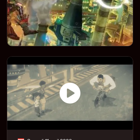
De l'autre côté du ciel
1h40
2022
VF
Animation
Dans une ville étouffée par la fumée, le jeune Lubicchi
et Poupelle, un être de déchets, partent en quête des
étoiles pour prouver qu'elles existent.