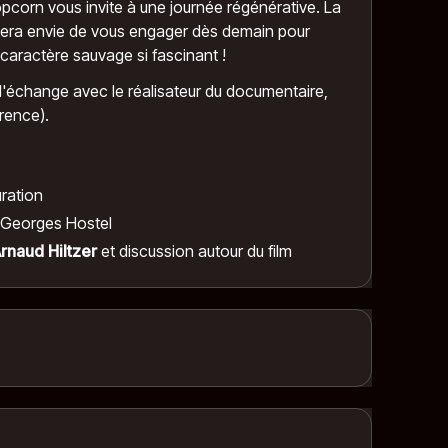
Popcorn vous invite à une journée régénérative. La
nera envie de vous engager dès demain pour
 caractère sauvage si fascinant !
'échange avec le réalisateur du documentaire,
rence).
uration
Georges Hostel
rnaud Hiltzer
et discussion autour du film
vagement de notre époque. Celle de Douglas et
uccès – The North Face et Esprit – qui a décidé de
es en Patagonie. Le résultat de leurs actions est