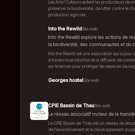
Les Arbri'Culteurs aident les producteurs de no
préserver la biodiversité, de lutter contre le 
production agricole.
Into the Rewild
Site web
Into the Rewild explore les actions de 
la biodiversité, des communautés et du c
Into the Rewild est une association qui a pour o
à travers la production et la diffusion de con
sur le terrain pour protéger les espaces sauvag
Georges hostel
Site web
CPIE Bassin de Thau
Site web
Le réseau associatif moteur de la transiti
Le CPIE Bassin de Thau est un réseau de struc
de l'environnement et le développement durable.