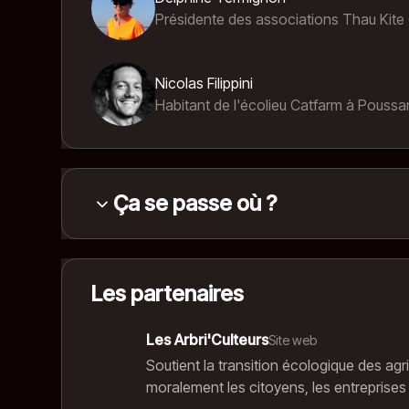
Présidente des associations Thau Kite 
Réalisation
Nicolas Filippini
Nationalités
Habitant de l'écolieu Catfarm à Poussa
Année
Ça se passe où ?
La Palanquée
・
3 bis Rue Gabriel Péri, Sète
Voir sur Google Maps
Les partenaires
Les Arbri'Culteurs
Site web
Soutient la transition écologique des agr
moralement les citoyens, les entreprises e