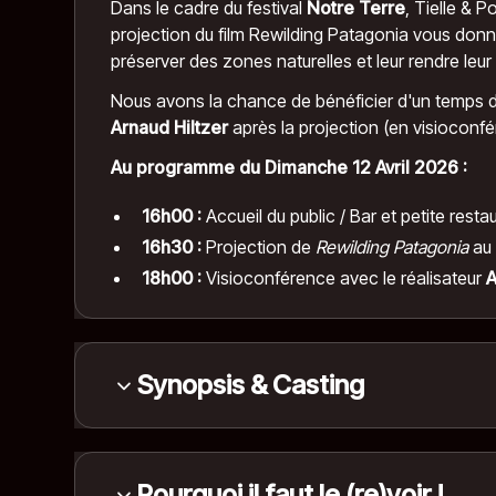
Dans le cadre du
festival
Notre Terre
, Tielle & 
projection du film Rewilding Patagonia vous don
préserver des zones naturelles et leur rendre leur
Nous avons la chance de bénéficier d'un temps d
Arnaud Hiltzer
après la projection (en visioconfé
Au programme du Dimanche 12 Avril 2026 :
16h00 :
Accueil du public / Bar et petite resta
16h30 :
Projection de
Rewilding Patagonia
au 
18h00 :
Visioconférence avec le réalisateur
A
Synopsis & Casting
C’est l’une des plus belles histoires de réensau
Kristine Tompkins, un couple d’entrepreneurs à s
Pourquoi il faut le (re)voir !
se consacrer à la protection d’immenses territoir