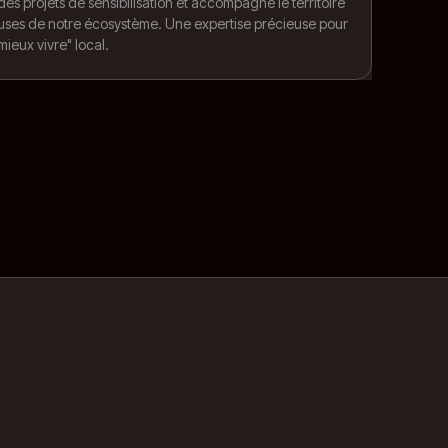
des projets de sensibilisation et accompagne le territoire
ueuses de notre écosystème. Une expertise précieuse pour
mieux vivre" local.