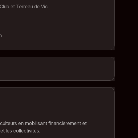
Club et Terreau de Vic
Aurélie Miquel Hiltzer, Arnaud Hiltzer
France
n
2024
iculteurs en mobilisant financièrement et
t les collectivités.