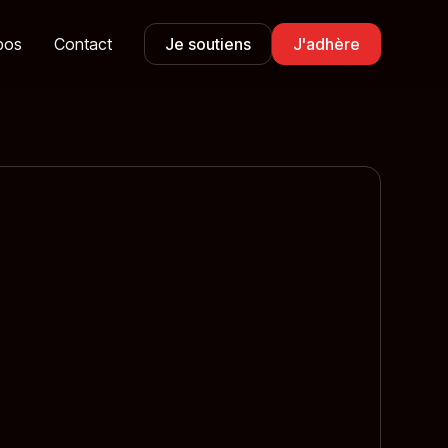
pos
Contact
Je soutiens
J'adhère