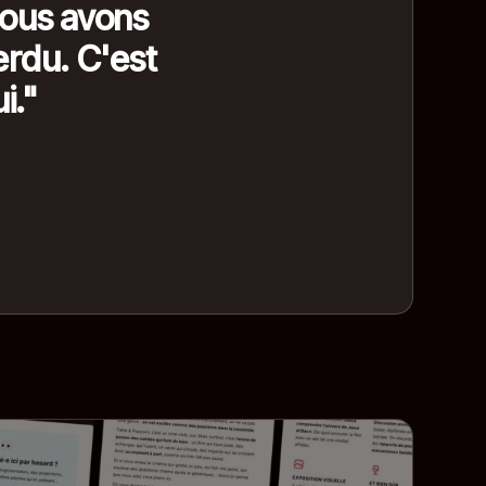
nous avons
erdu. C'est
i."