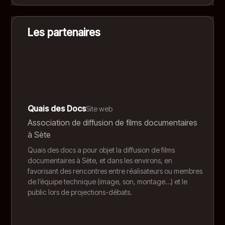
Pôle Univ. Michèle Weil
Une expérience cinématographique inoubliable !
3 Rue Raspail, Sète
Les partenaires
Voir sur Google Maps
Quais des Docs
Site web
Association de diffusion de films documentaires
à Sète
Quais des docs a pour objet la diffusion de films
documentaires à Sète, et dans les environs, en
favorisant des rencontres entre réalisateurs ou membres
de l’équipe technique (image, son, montage…) et le
public lors de projections-débats.