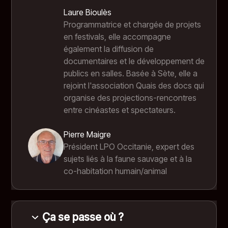
Préparez-vous à ressentir chaque aspect de son
Laure Bioulès
quotidien et à vous connecter à la nature par ses
Année
2024
Programmatrice et chargée de projets
yeux.
en festivals, elle accompagne
Partager la terre, une invitation à l'équilibre
également la diffusion de
documentaires et le développement de
Ce film nous rappelle que vivre en harmonie avec
publics en salles. Basée à Sète, elle a
le monde animal est essentiel. Il explore la
rejoint l'association Quais des docs qui
complexité des relations entre l'homme et les
organise des projections-rencontres
animaux, et ouvre des perspectives sur un
entre cinéastes et spectateurs.
partage plus respectueux de notre territoire.
Le loup, au-delà du mythe
Pierre Maigre
Président LPO Occitanie, expert des
Le film nous invite à regarder le loup avec une
sujets liés à la faune sauvage et à la
approche nuancée, en explorant les enjeux qui
co-habitation humain/animal
entourent cette espèce emblématique et sa
place dans nos écosystèmes. Ce film est une
ode à la nature, un appel à l'empathie et une
invitation à se reconnecter à notre propre
Ça se passe où ?
sensibilité.