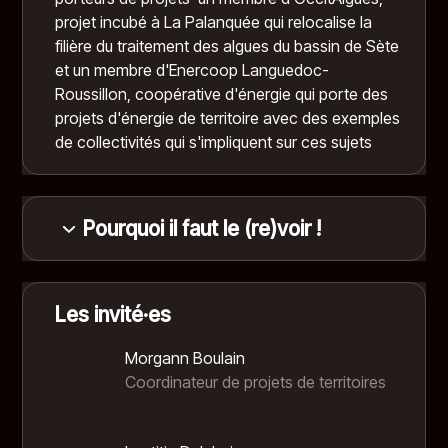
projet incubé à La Palanquée qui relocalise la
filière du traitement des algues du bassin de Sète
et un membre d'Enercoop Languedoc-
Roussillon, coopérative d'énergie qui porte des
projets d'énergie de territoire avec des exemples
de collectivités qui s'impliquent sur ces sujets
Pourquoi il faut le (re)voir !
Avec Guérande, un peu de la beauté du monde,
Sophie Averty donne la parole à ceux qui se sont
Les invité·es
mobilisés dans les années 1970-80 pour que les
marais salants ne soient pas sacrifiés sur l’autel
Morgann Boulain
du modernisme libéral.
Coordinateur de projets de territoires
Ce faisant, elle saisit un paysage d’une beauté
plastique singulière, immense damier changeant