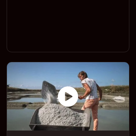
Guérande, un peu de
la beauté du monde
59 min
2021
VF
Documentaire
Aux marais de Guérande, une lutte collective sauve le
paysage et invente une coopérative, symbole
d’espoir et de résistance.