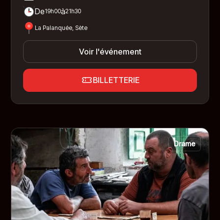
De
à
19h00
21h30
La Palanquée, Sète
Voir l'événement
BILLETTERIE
Drame