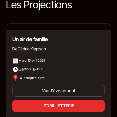
Les Projections
Comédie dramatique
Un air de famille
De
Cédric Klapisch
Mardi 15 avril 2025
De
à
19h00
21h30
La Planquée, Sète
Voir l'événement
BILLETTERIE