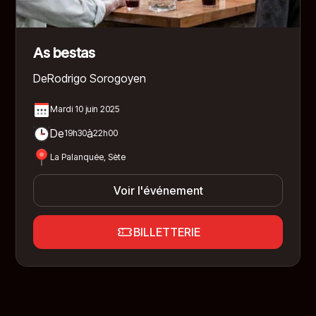
As bestas
De
Rodrigo Sorogoyen
Mardi 10 juin 2025
De
à
19h30
22h00
La Palanquée, Sète
Voir l'événement
BILLETTERIE