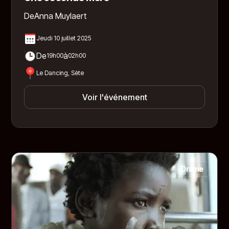
De
Anna Muylaert
Jeudi 10 juillet 2025
De
à
19h00
02h00
Le Dancing, Sète
Voir l'événement
Drame