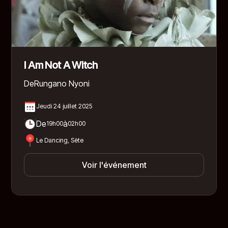
I Am Not A Witch
De
Rungano Nyoni
Jeudi 24 juillet 2025
De
à
19h00
02h00
Le Dancing, Sète
Voir l'événement