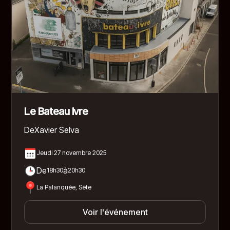
Le Bateau Ivre
De
Xavier Selva
Jeudi 27 novembre 2025
De
à
18h30
20h30
La Palanquée, Sète
Voir l'événement