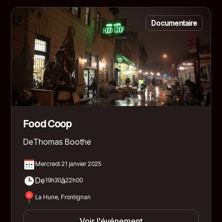
Documentaire
Food Coop
De
Thomas Boothe
Mercredi 21 janvier 2025
De
à
19h30
22h00
La Hune, Frontignan
Voir l'événement